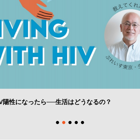
なったら──生活はどうなるの？
「