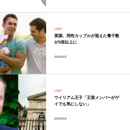
LGBT
英国、同性カップルが迎えた養子数
が3倍以上に
2015/3/3
LGBT
ウイリアム王子「王室メンバーがゲ
イでも気にしない」
2015/3/3