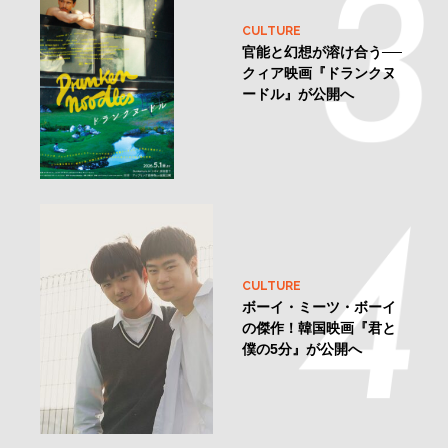
CULTURE
官能と幻想が溶け合う──
クィア映画『ドランクヌ
ードル』が公開へ
CULTURE
ボーイ・ミーツ・ボーイ
の傑作！韓国映画『君と
僕の5分』が公開へ