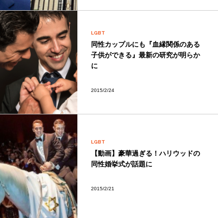
LGBT
同性カップルにも『血縁関係のある
子供ができる』最新の研究が明らか
に
2015/2/24
LGBT
【動画】豪華過ぎる！ハリウッドの
同性婚挙式が話題に
2015/2/21