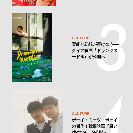
CULTURE
官能と幻想が溶け合う──
クィア映画『ドランクヌ
ードル』が公開へ
CULTURE
ボーイ・ミーツ・ボーイ
の傑作！韓国映画『君と
僕の5分』が公開へ