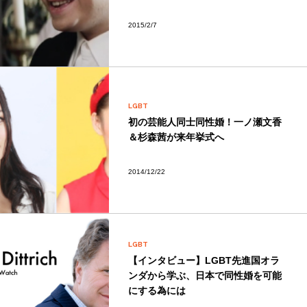
2015/2/7
LGBT
初の芸能人同士同性婚！一ノ瀬文香
＆杉森茜が来年挙式へ
2014/12/22
LGBT
【インタビュー】LGBT先進国オラ
ンダから学ぶ、日本で同性婚を可能
にする為には