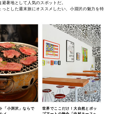
は避暑地として人気のスポットだ。
ょっとした週末旅にオススメしたい、小淵沢の魅力を特
ト「小渕沢」ならで
世界でここだけ！大自然とポッ
ルメ
プアートの融合「中村キースへ