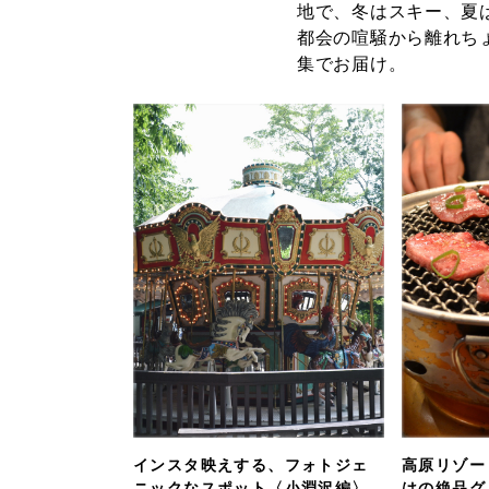
地で、冬はスキー、夏
都会の喧騒から離れち
集でお届け。
インスタ映えする、フォトジェ
高原リゾー
ニックなスポット〈小淵沢編〉
はの絶品グ