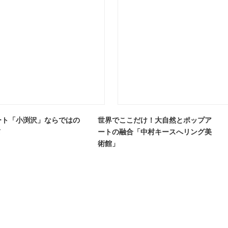
ート「小渕沢」ならではの
世界でここだけ！大自然とポップア
メ
ートの融合「中村キースへリング美
術館」