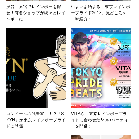
渋谷～原宿でレインボーを探
いよいよ始まる「東京レインボ
せ！有名ショップが続々とレイ
ープライド2018」見どころを
ンボーに
一挙紹介！
コンドームの試着室…！？「S
VITAら、東京レインボープラ
KYN」が東京レインボープライ
イドに合わせた3つのパーティ
ドに登場
ーを開催！