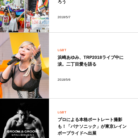
ろう
2018/5/7
LGBT
浜崎あゆみ、TRP2018ライブ中に
涙。二丁目愛を語る
2018/5/6
LGBT
プロによる本格ポートレート撮影
も！「パナソニック」が東京レイン
ボープライドへ出展