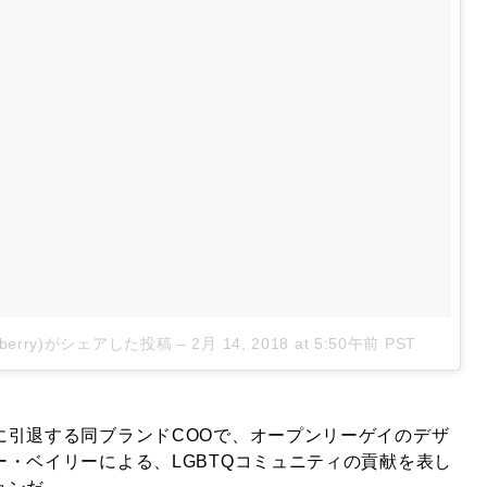
urberry)がシェアした投稿
–
2月 14, 2018 at 5:50午前 PST
に引退する同ブランドCOOで、オープンリーゲイのデザ
・ベイリーによる、LGBTQコミュニティの貢献を表し