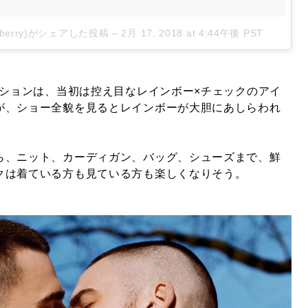
urberry)がシェアした投稿
–
2月 17, 2018 at 4:44午後 PST
クションは、当初は控え目なレインボー×チェックのアイ
が、ショー全貌を見るとレインボーが大胆にあしらわれ
ら、ニット、カーディガン、バッグ、シューズまで、鮮
クは着ている方も見ている方も楽しくなりそう。