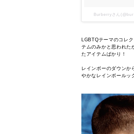
Burberryさん(@b
LGBTQテーマのコレ
テムのみかと思われた
たアイテムばかり！
レインボーのダウンか
やかなレインボールッ