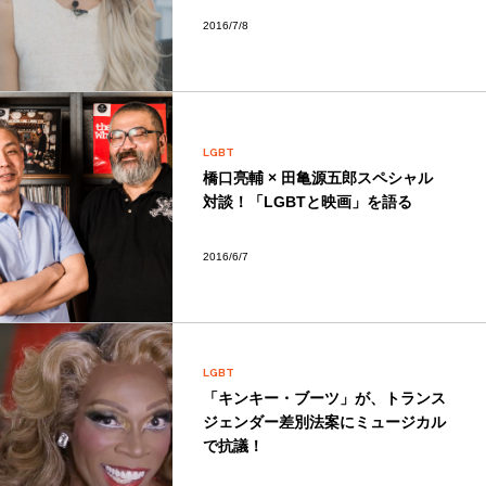
2016/7/8
LGBT
橋口亮輔 × 田亀源五郎スペシャル
対談！「LGBTと映画」を語る
2016/6/7
LGBT
「キンキー・ブーツ」が、トランス
ジェンダー差別法案にミュージカル
で抗議！