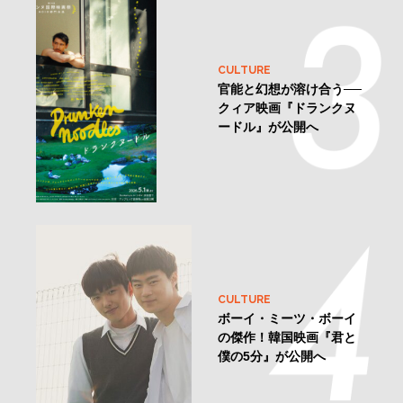
CULTURE
官能と幻想が溶け合う──
クィア映画『ドランクヌ
ードル』が公開へ
CULTURE
ボーイ・ミーツ・ボーイ
の傑作！韓国映画『君と
僕の5分』が公開へ