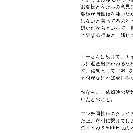
お客様と私たちの意見
客様が同性婚を嫌いだ
はないと言ってるのと
嫌いだからといって、
う禁ずる行為と一緒じ
リーさんは続けて、キャ
ルは返金出来かねるため
す。結果としてLGB
寄付がなければ成し得
ちなみに、依頼時の契
いたとのこと。
アンチ同性婚のクライ
た上、寄付に繋げてしま
のイイね＆5000件近