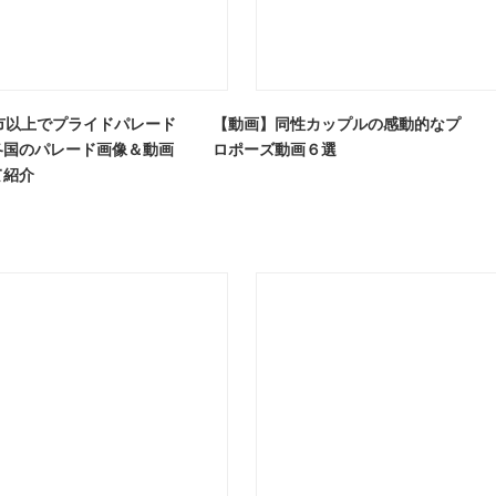
市以上でプライドパレード
【動画】同性カップルの感動的なプ
各国のパレード画像＆動画
ロポーズ動画６選
て紹介