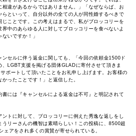
に相違があるからではありません。」「なぜならば、お
からといって、自分以外の全ての人が同性婚するべきで
同じことです。この考えはまるで、私がブロッコリーを
世界中のあらゆる人に対してブロッコリーを食べないよ
ゃないですか！」
ンセルに伴う返金に関しても、「今回の依頼金1500ド
、LGBT支援を掲げる団体GLADに寄付させて頂きま
Tをサポートして頂いたことをお礼申し上げます。お客様の
なかったことです！」と返信した。
約書には『キャンセルによる返金は不可』と明記されて
アントに対して、ブロッコリーに例えた秀逸な返しをし
うリーさんの機智は素晴らしい！この投稿に、8500超
いシェアをされ多くの賞賛が寄せられている。