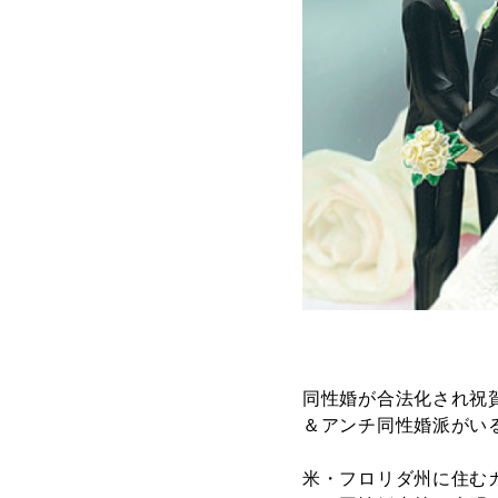
同性婚が合法化され祝
＆アンチ同性婚派がい
米・フロリダ州に住む