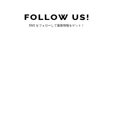
SNS をフォローして最新情報をゲット！
国内最大のゲイ向けWEBマガジン「ジェンクシー」
GENXY について
｜
お問い合わせ
運営会社情報
｜
広告掲載について