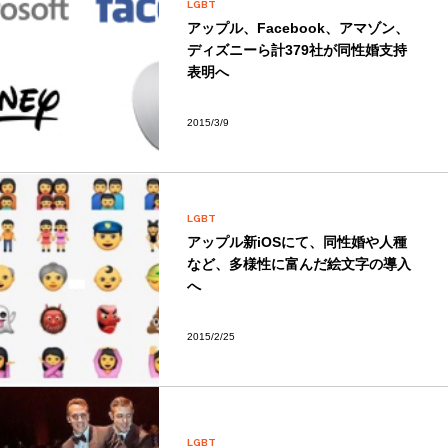
LGBT
アップル、Facebook、アマゾン、
ディズニーら計379社が同性婚支持
表明へ
2015/3/9
LGBT
アップル新iOSにて、同性婚や人種
など、多様性に富んだ絵文字の導入
へ
2015/2/25
LGBT