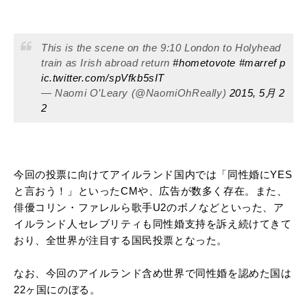
This is the scene on the 9:10 London to Holyhead
train as Irish abroad return
#hometovote
#marref
p
ic.twitter.com/spVfkb5sIT
— Naomi O’Leary (@NaomiOhReally)
2015, 5月 2
2
今回の投票に向けてアイルランド国内では「同性婚にYES
と言おう！」といったCMや、広告が数多く存在。また、
俳優コリン・ファレルら歌手U2のボノなどといった、ア
イルランド人セレブリティも同性婚支持を訴え続けてきて
おり、全世界が注目する国民投票となった。
なお、今回のアイルランド含め世界で同性婚を認めた国は
22ヶ国にのぼる。