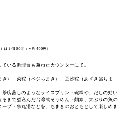
き）は１個
80
元（＝約
400
円）
している調理台も兼ねたカウンターにて。
まき）、菜粽（ベジちまき）、豆沙粽（あずき餡ちま
、茶碗蒸しのようなライスプリン・碗粿や、だしの効い
なるまで煮込んだ台湾式そうめん・麵線、大ぶりの魚の
スープ・魚丸湯などを、ちまきのおともとして楽しめま