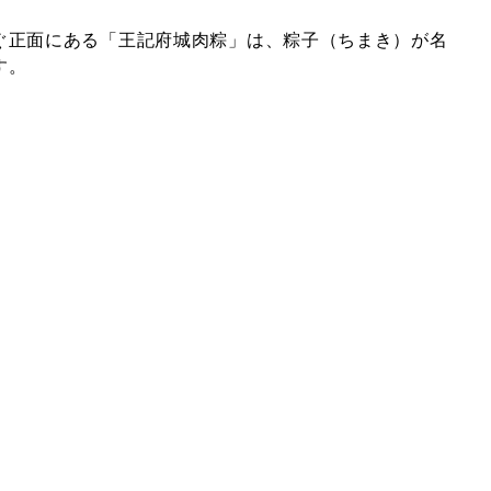
ぐ正面にある「王記府城肉粽」は、粽子（ちまき）が名
す。