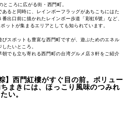
ぐのところに広がる街・西門町。
であると同時に、レインボーフラッグがあちこちにはた
６番出口前に描かれたレインボー歩道「彩虹
6
號」など、
スポットが集まるエリアとしても知られています。
遊びスポットも豊富な西門町ですが、遊ぶためのエネル
ジしたいところ。
早朝でも立ち寄れる西門町の台湾グルメ店３軒をご紹介
粽】西門紅樓がすぐ目の前。ボリュー
肉ちまきには、ほっこり風味のつみれ
せたい。