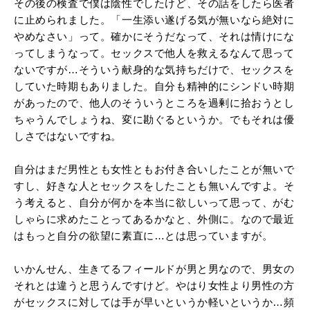
その後の検査で僕は陰性でしたけど、その話をしたら医者
に止められました。「一生添い遂げる気が無いなら絶対に
やめなさい」って。確かにそうだなって、それは情けにな
ってしまうなって。セックスで他人を救えるなんて思って
ないですが…そういう献身的な気持ちだけで、セックスを
していた時期もありました。自分も精神的にシンドい時期
があったので、他人のそういうところを過剰に拾おうとし
ちゃうんでしょうね、変に勘ぐるというか。でもそれは優
しさではないですね。
自分はまだ男性とも女性ともお付き合いしたことが無いで
すし、好きな人とセックスをしたことも無いんですよ。そ
う考えると、自分が何かを本当に欲しいって思って、がむ
しゃらに求めたことってあるかなと、外側に。なので最近
はもっと自分の欲望に素直に…とは思っていますが。
いかんせん、生きてるフィールドが男と男なので、男女の
それとは違うと思うんですけど。やはり女性より男性の方
がセックスに対しては手が早いというか軽いというか…頻