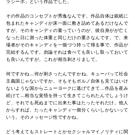
ラシーボ」という作品でした。
その作品のコンセプトが秀逸なんです。作品自体は銀紙に
包まれたキャンディが床一面に敷き詰めてあるだけなんで
すが、そのキャンディの量っていうのが、彼自身がが亡く
なった日に測った体重と同じだけの重さなんです。で、来
場者がそのキャンディを一個づつ持って帰る事で、作品が
完結するんです。勿論それは食べても良いし取っておいて
も良いんですが。これが相当刺さりまして。
何ですかね…何が刺さったんですかね。キューバって社会
主義国じゃないですか、そもそもポルノ自体も見てはいけ
ないような国からニューヨークに逃げてきて…作品を産み
続けて…相当な覚悟を持って生きてこられたんでしょうけ
ど、それでも死ぬまでに出来た事はたったそれだけ。他人
からすれば、たったキャンディ一個分くらいしかないって
いう。そのメッセージ性ですかね。
どう考えてもストレートとかセクシャルマイノリティに関