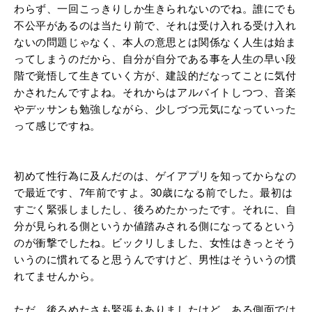
わらず、一回こっきりしか生きられないのでね。誰にでも
不公平があるのは当たり前で、それは受け入れる受け入れ
ないの問題じゃなく、本人の意思とは関係なく人生は始ま
ってしまうのだから、自分が自分である事を人生の早い段
階で覚悟して生きていく方が、建設的だなってことに気付
かされたんですよね。それからはアルバイトしつつ、音楽
やデッサンも勉強しながら、少しづつ元気になっていった
って感じですね。
初めて性行為に及んだのは、ゲイアプリを知ってからなの
で最近です、7年前ですよ。30歳になる前でした。最初は
すごく緊張しましたし、後ろめたかったです。それに、自
分が見られる側というか値踏みされる側になってるという
のが衝撃でしたね。ビックリしました、女性はきっとそう
いうのに慣れてると思うんですけど、男性はそういうの慣
れてませんから。
ただ、後ろめたさも緊張もありましたけど、ある側面では