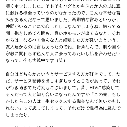
凄くホッしました。そもそもハグとかキスとか人の肌に直
に触れる機会っていうのがなかったので、こんな幸せな営
みがあるんだなって思いました、画期的な営みというか。
仲間がいることに安心したし…なんでしょうね、触ってる
間、抱きしめてる間も、良いホルモンが出てるなと。それ
からは、なるべく色んな人と経験した方が良いよという、
友人達からの助言もあったのでね。折角なんで、肌や国や
宗教に関わらず色んな人に会ってみたいし肌を合わせたい
なって。今も実践中です（笑）
自分はどちらかというとサービスする方が好きでして。た
だ、サービス精神を出しすぎちゃうところがあって、それ
が行き過ぎてた時期もございまして。昔、HIVに感染して
るんだって人と知り合いになったんですが「この先、もし
かしたらこの人は一生セックスする機会なんて無いかもし
れない」って思ってしまって、それだけで性行為に及んで
しまったり。