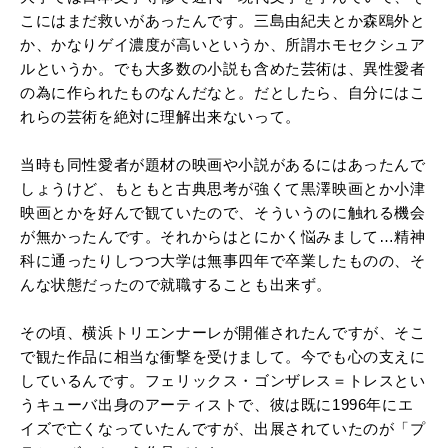
こにはまだ救いがあったんです。三島由紀夫とか森鴎外と
か、かなりゲイ濃度が高いというか、所謂ホモセクシュア
ルというか。でも大多数の小説も含めた芸術は、異性愛者
の為に作られたものなんだなと。だとしたら、自分にはこ
れらの芸術を絶対に理解出来ないって。
当時も同性愛者が題材の映画や小説があるにはあったんで
しょうけど、もともと古典思考が強くて黒澤映画とか小津
映画とかを好んで観ていたので、そういうのに触れる機会
が無かったんです。それからはとにかく悩みまして…精神
科に通ったりしつつ大学は無事四年で卒業したものの、そ
んな状態だったので就職することも出来ず。
その頃、横浜トリエンナーレが開催されたんですが、そこ
で観た作品に相当な衝撃を受けまして。今でも心の支えに
しているんです。フェリックス・ゴンザレス＝トレスとい
うキューバ出身のアーティストで、彼は既に1996年にエ
イズで亡くなっていたんですが、出展されていたのが「プ