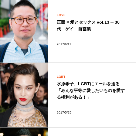
LOVE
正面 × 愛とセックス vol.13 ─ 30
代 ゲイ 自営業 ─
2017/6/17
LGBT
水原希子、LGBTにエールを送る
「みんな平等に愛したいものを愛す
る権利がある！」
2017/5/25