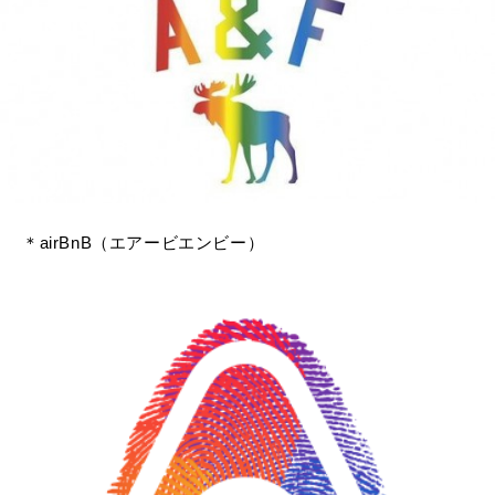
＊airBnB（エアービエンビー）