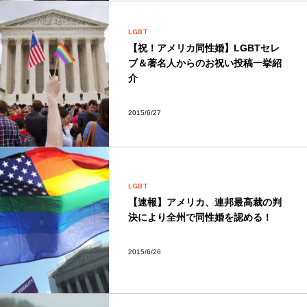
LGBT
【祝！アメリカ同性婚】LGBTセレ
ブ＆著名人からのお祝い投稿一挙紹
介
2015/6/27
LGBT
【速報】アメリカ、連邦最高裁の判
決により全州で同性婚を認める！
2015/6/26