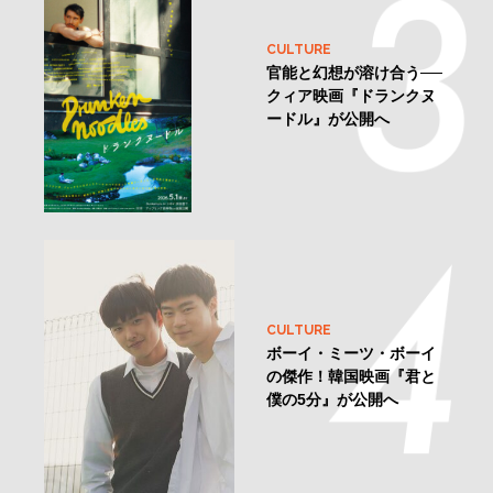
CULTURE
官能と幻想が溶け合う──
クィア映画『ドランクヌ
ードル』が公開へ
CULTURE
ボーイ・ミーツ・ボーイ
の傑作！韓国映画『君と
僕の5分』が公開へ