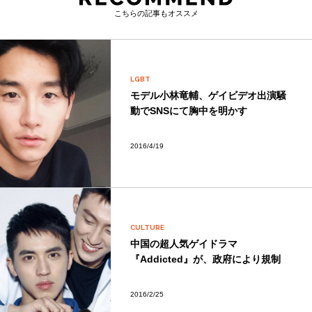
こちらの記事もオススメ
LGBT
モデル小林竜輔、ゲイビデオ出演騒
動でSNSにて胸中を明かす
2016/4/19
CULTURE
中国の超人気ゲイドラマ
『Addicted』が、政府により規制
2016/2/25