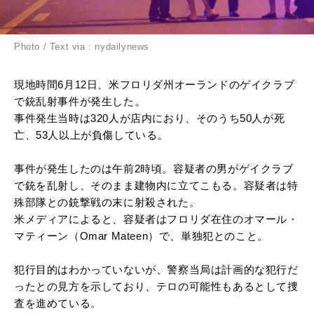
Photo / Text via : nydailynews
現地時間6月12日、米フロリダ州オーランドのゲイクラブ
で銃乱射事件が発生した。
事件発生当時は320人が店内におり、そのうち50人が死
亡、53人以上が負傷している。
事件が発生したのは午前2時頃。容疑者の男がゲイクラブ
で銃を乱射し、そのまま建物内に立てこもる。容疑者は特
殊部隊との銃撃戦の末に射殺された。
米メディアによると、容疑者はフロリダ在住のオマール・
マティーン（Omar Mateen）で、単独犯とのこと。
犯行目的はわかっていないが、警察当局は計画的な犯行だ
ったとの見方を示しており、テロの可能性もあるとして捜
査を進めている。