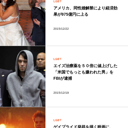
LGBT
アメリカ、同性婚解禁により経済効
果が975億円に上る
2015/12/22
LGBT
エイズ治療薬を５０倍に値上げした
「米国でもっとも嫌われた男」を
FBIが逮捕
2015/12/19
LGBT
ゲイプライド発祥を描く映画に、