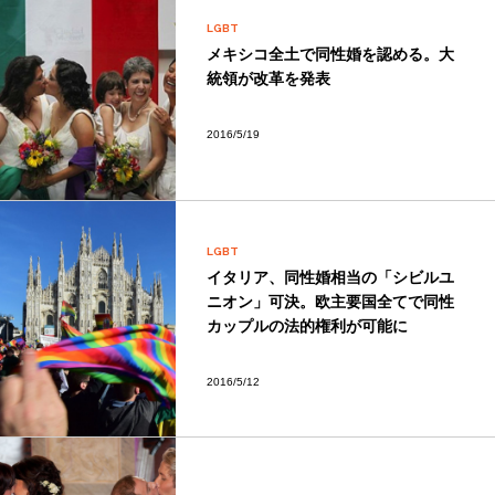
LGBT
メキシコ全土で同性婚を認める。大
統領が改革を発表
2016/5/19
LGBT
イタリア、同性婚相当の「シビルユ
ニオン」可決。欧主要国全てで同性
カップルの法的権利が可能に
2016/5/12