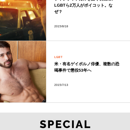
LGBTら2万人がボイコット。な
ぜ？
2015/8/18
LGBT
米・有名ゲイポルノ俳優、複数の恐
喝事件で懲役53年へ
2015/7/13