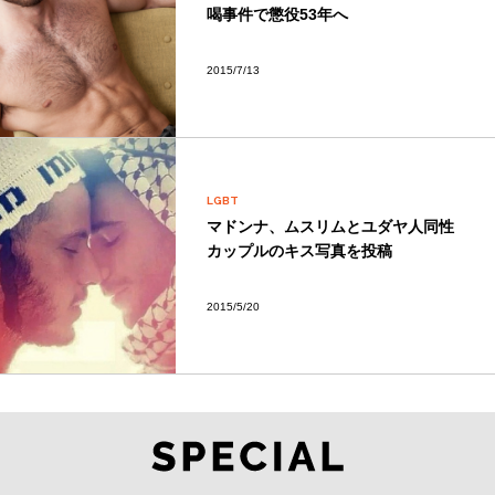
喝事件で懲役53年へ
2015/7/13
LGBT
マドンナ、ムスリムとユダヤ人同性
カップルのキス写真を投稿
2015/5/20