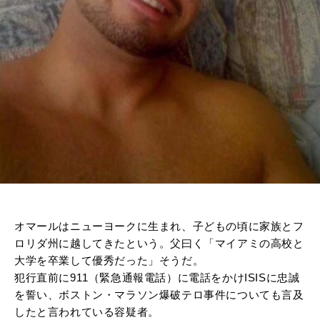
オマールはニューヨークに生まれ、子どもの頃に家族とフ
ロリダ州に越してきたという。父曰く「マイアミの高校と
大学を卒業して優秀だった」そうだ。
犯行直前に911（緊急通報電話）に電話をかけISISに忠誠
を誓い、ボストン・マラソン爆破テロ事件についても言及
したと言われている容疑者。