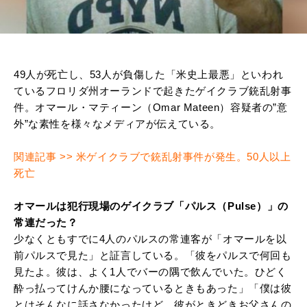
49人が死亡し、53人が負傷した「米史上最悪」といわれ
ているフロリダ州オーランドで起きたゲイクラブ銃乱射事
件。オマール・マティーン（Omar Mateen）容疑者の”意
外”な素性を様々なメディアが伝えている。
関連記事 >> 米ゲイクラブで銃乱射事件が発生。50人以上
死亡
オマールは犯行現場のゲイクラブ「パルス（Pulse）」の
常連だった？
少なくともすでに4人のパルスの常連客が「オマールを以
前パルスで見た」と証言している。「彼をパルスで何回も
見たよ。彼は、よく1人でバーの隅で飲んでいた。ひどく
酔っ払ってけんか腰になっているときもあった」「僕は彼
とはそんなに話さなかったけど、彼がときどきお父さんの