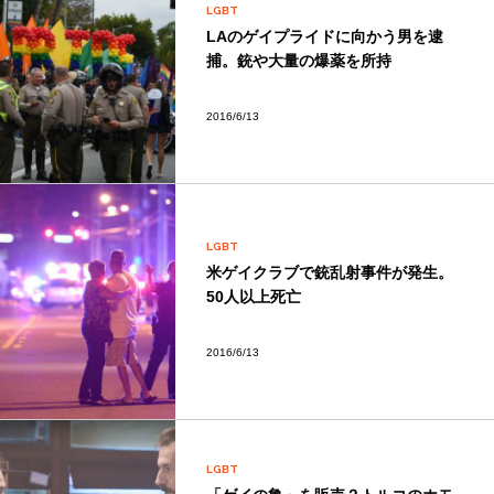
LGBT
LAのゲイプライドに向かう男を逮
捕。銃や大量の爆薬を所持
2016/6/13
LGBT
米ゲイクラブで銃乱射事件が発生。
50人以上死亡
2016/6/13
LGBT