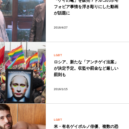
「ゲイの亀」を販売？トルコのホモ
フォビア事情を浮き彫りにした動画
が話題に
2016/4/27
LGBT
ロシア、新たな「アンチゲイ法案」
が決定予定。収監や罰金など厳しい
罰則も
2016/1/15
LGBT
米・有名ゲイポルノ俳優、複数の恐