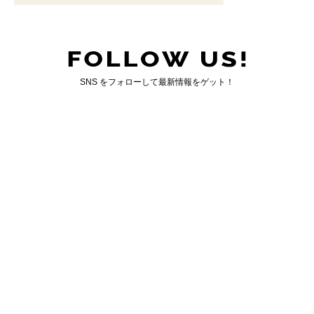
SNS をフォローして最新情報をゲット！
国内最大のゲイ向けWEBマガジン「ジェンクシー」
GENXY について
｜
お問い合わせ
運営会社情報
｜
広告掲載について